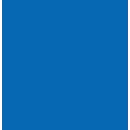
Отзывы
Политика конфиденциальности
Каталог
АКЦИИ
Подарочные сертификаты
Вода
Чай
Кофе
К чаю (сахар, конфеты, печенье)
Сахар
Помпы и аксессуары
Бутылки для воды
Подставки для бутылей и ручки
Помпы для налива воды
Чехлы на бутыли
Кулеры
Диспенсеры для стаканов
Морсы и минеральная вода
Хозяйственные товары
Бумажные полотенца, салфетки и туалетная бумага
Пакеты для мусора
Салфетки и губки для уборки
Одноразовая посуда
Канцелярия для офиса и дома
Услуги