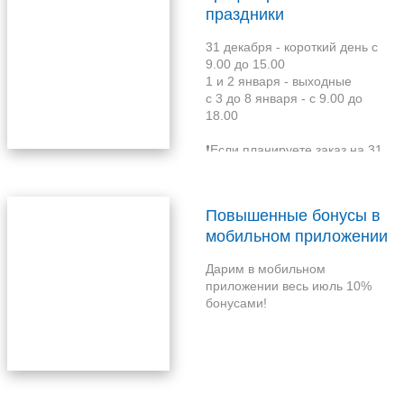
праздники
нам сегодня и это срочно -
продублируйте любым
31 декабря - короткий день с
доступным способом:
9.00 до 15.00
1 и 2 января - выходные
с 3 до 8 января - с 9.00 до
18.00
❗Если планируете заказ на 31
декабря, то его необходимо
сделать не позднее 30.12
Повышенные бонусы в
мобильном приложении
Дарим в мобильном
приложении весь июль 10%
бонусами!