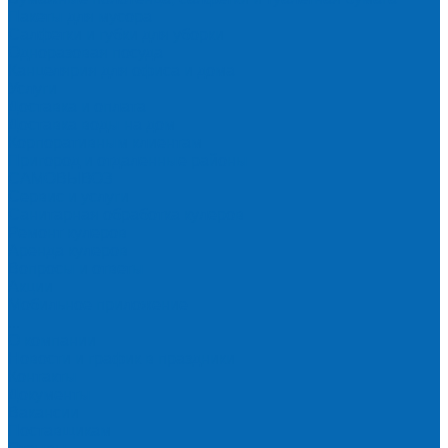
Пакеты для мусора
Салфетки и губки для уборки
Одноразовая посуда
Канцелярия для офиса и дома
Услуги
Доставка и оплата
Доставка воды на дом
Корпоративным клиентам
Пригород и отдаленные районы
САМОВЫВОЗ
Сервис и услуги
Санитарная обработка кулеров
Ремонт кулеров
Аренда кулеров
Вопросы и ответы
Акции
Мобильное приложение
...
О компании
Новости и график в праздники
Контакты
Документы
Вакансии
Поставщикам