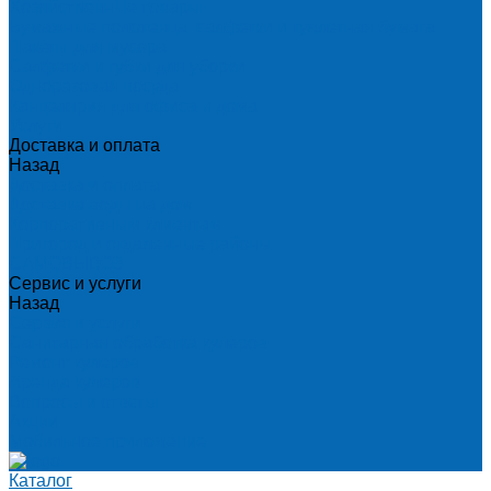
Хозяйственные товары
Бумажные полотенца, салфетки и туалетная бумага
Пакеты для мусора
Салфетки и губки для уборки
Одноразовая посуда
Канцелярия для офиса и дома
Услуги
Доставка и оплата
Назад
Доставка и оплата
Доставка воды на дом
Корпоративным клиентам
Пригород и отдаленные районы
САМОВЫВОЗ
Сервис и услуги
Назад
Сервис и услуги
Санитарная обработка кулеров
Ремонт кулеров
Аренда кулеров
Вопросы и ответы
Акции
Мобильное приложение
Каталог