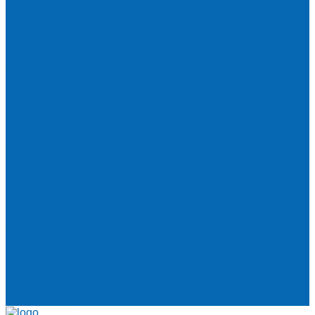
Помпы для налива воды
Чехлы на бутыли
Кулеры
Диспенсеры для стаканов
Морсы и минеральная вода
Хозяйственные товары
Бумажные полотенца, салфетки и туалетная бумага
Пакеты для мусора
Салфетки и губки для уборки
Одноразовая посуда
Канцелярия для офиса и дома
Услуги
Доставка и оплата
Доставка воды на дом
Корпоративным клиентам
Пригород и отдаленные районы
САМОВЫВОЗ
Сервис и услуги
Санитарная обработка кулеров
Ремонт кулеров
Аренда кулеров
Вопросы и ответы
Акции
Мобильное приложение