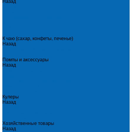
Назад
Каталог
АКЦИИ
Подарочные сертификаты
Вода
Чай
Кофе
К чаю (сахар, конфеты, печенье)
Назад
К чаю (сахар, конфеты, печенье)
Сахар
Помпы и аксессуары
Назад
Помпы и аксессуары
Бутылки для воды
Подставки для бутылей и ручки
Помпы для налива воды
Чехлы на бутыли
Кулеры
Назад
Кулеры
Диспенсеры для стаканов
Морсы и минеральная вода
Хозяйственные товары
Назад