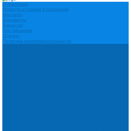
О компании
Новости и график в праздники
Контакты
Документы
Вакансии
Поставщикам
Отзывы
Политика конфиденциальности
Каталог
АКЦИИ
Подарочные сертификаты
Вода
Чай
Кофе
К чаю (сахар, конфеты, печенье)
Сахар
Помпы и аксессуары
Бутылки для воды
Подставки для бутылей и ручки
Помпы для налива воды
Кулеры
Диспенсеры для стаканов
Морсы и минеральная вода
Хозяйственные товары
Бумажные полотенца, салфетки и туалетная бумага