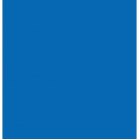
Чай
Кофе
К чаю (сахар, конфеты, печенье)
Сахар
Помпы и аксессуары
Бутылки для воды
Подставки для бутылей и ручки
Помпы для налива воды
Кулеры
Диспенсеры для стаканов
Морсы и минеральная вода
Хозяйственные товары
Бумажные полотенца, салфетки и туалетная бумага
Пакеты для мусора
Салфетки и губки для уборки
Одноразовая посуда
Канцелярия для офиса и дома
Услуги
Доставка и оплата
Доставка воды на дом
Корпоративным клиентам
Пригород и отдаленные районы
САМОВЫВОЗ
Сервис и услуги
Санитарная обработка кулеров