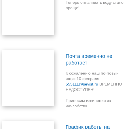
Теперь оплачивать воду стало
проще!
Почта временно не
работает
К сожалению наш почтовый
ящик 10 февраля
555111@sevist.ru
ВРЕМЕННО
НЕДОСТУПЕН!
Приносим извинения за
неудобства
Скоро мы все починим!
График работы на
Пожалуйста, если Вы писали