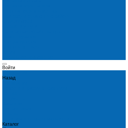
Доставка и оплата
Доставка воды на дом
Корпоративным клиентам
Пригород и отдаленные районы
САМОВЫВОЗ
Сервис и услуги
Санитарная обработка кулеров
Ремонт кулеров
Аренда кулеров
Вопросы и ответы
Акции
Мобильное приложение
Войти
О компании
Назад
О компании
Новости и график в праздники
Контакты
Документы
Вакансии
Поставщикам
Отзывы
Политика конфиденциальности
Каталог