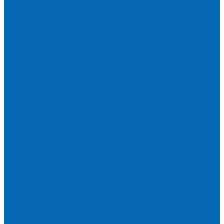
Ремонт кулеров
Аренда кулеров
Вопросы и ответы
Акции
Мобильное приложение
...
О компании
Новости и график в праздники
Контакты
Документы
Вакансии
Поставщикам
Отзывы
Политика конфиденциальности
Каталог
АКЦИИ
Подарочные сертификаты
Вода
Чай
Кофе
К чаю (сахар, конфеты, печенье)
Сахар
Помпы и аксессуары
Бутылки для воды
Подставки для бутылей и ручки