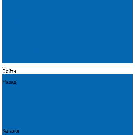
Доставка и оплата
Доставка воды на дом
Корпоративным клиентам
Пригород и отдаленные районы
САМОВЫВОЗ
Сервис и услуги
Санитарная обработка кулеров
Ремонт кулеров
Аренда кулеров
Вопросы и ответы
Акции
Мобильное приложение
Войти
О компании
Назад
О компании
Новости и график в праздники
Контакты
Документы
Вакансии
Поставщикам
Отзывы
Политика конфиденциальности
Каталог