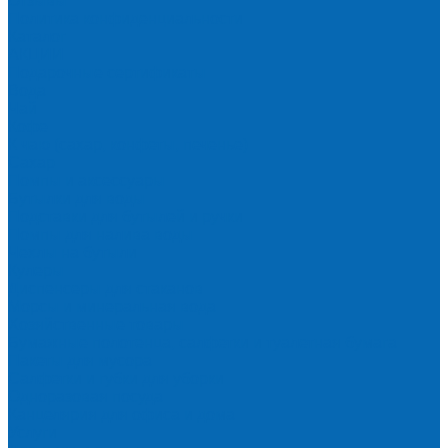
Отзывы
Политика конфиденциальности
Каталог
АКЦИИ
Подарочные сертификаты
Вода
Чай
Кофе
К чаю (сахар, конфеты, печенье)
Сахар
Помпы и аксессуары
Бутылки для воды
Подставки для бутылей и ручки
Помпы для налива воды
Чехлы на бутыли
Кулеры
Диспенсеры для стаканов
Морсы и минеральная вода
Хозяйственные товары
Бумажные полотенца, салфетки и туалетная бумага
Пакеты для мусора
Салфетки и губки для уборки
Одноразовая посуда
Канцелярия для офиса и дома
Услуги