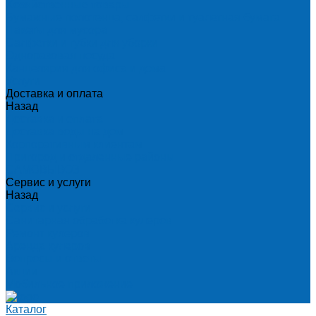
Хозяйственные товары
Бумажные полотенца, салфетки и туалетная бумага
Пакеты для мусора
Салфетки и губки для уборки
Одноразовая посуда
Канцелярия для офиса и дома
Услуги
Доставка и оплата
Назад
Доставка и оплата
Доставка воды на дом
Корпоративным клиентам
Пригород и отдаленные районы
САМОВЫВОЗ
Сервис и услуги
Назад
Сервис и услуги
Санитарная обработка кулеров
Ремонт кулеров
Аренда кулеров
Вопросы и ответы
Акции
Мобильное приложение
Каталог