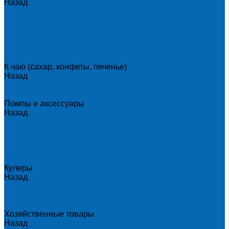
Назад
Каталог
АКЦИИ
Подарочные сертификаты
Вода
Чай
Кофе
К чаю (сахар, конфеты, печенье)
Назад
К чаю (сахар, конфеты, печенье)
Сахар
Помпы и аксессуары
Назад
Помпы и аксессуары
Бутылки для воды
Подставки для бутылей и ручки
Помпы для налива воды
Чехлы на бутыли
Кулеры
Назад
Кулеры
Диспенсеры для стаканов
Морсы и минеральная вода
Хозяйственные товары
Назад