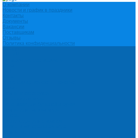
О компании
Новости и график в праздники
Контакты
Документы
Вакансии
Поставщикам
Отзывы
Политика конфиденциальности
Каталог
АКЦИИ
Подарочные сертификаты
Вода
Чай
Кофе
К чаю (сахар, конфеты, печенье)
Сахар
Помпы и аксессуары
Бутылки для воды
Подставки для бутылей и ручки
Помпы для налива воды
Кулеры
Диспенсеры для стаканов
Морсы и минеральная вода
Хозяйственные товары
Бумажные полотенца, салфетки и туалетная бумага