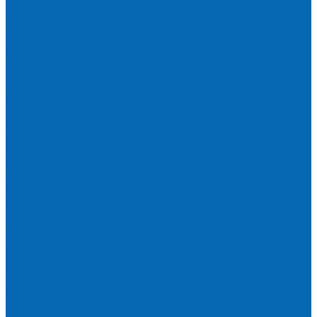
Пакеты для мусора
Салфетки и губки для уборки
Одноразовая посуда
Канцелярия для офиса и дома
Услуги
Доставка и оплата
Доставка воды на дом
Корпоративным клиентам
Пригород и отдаленные районы
САМОВЫВОЗ
Сервис и услуги
Санитарная обработка кулеров
Ремонт кулеров
Аренда кулеров
Вопросы и ответы
Акции
Мобильное приложение
...
О компании
Новости и график в праздники
Контакты
Документы
Вакансии
Поставщикам