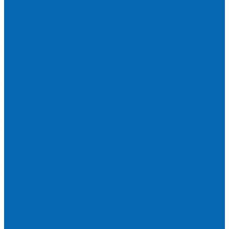
Ремонт кулеров
Аренда кулеров
Вопросы и ответы
Акции
Мобильное приложение
...
О компании
Новости и график в праздники
Контакты
Документы
Вакансии
Поставщикам
Отзывы
Политика конфиденциальности
Каталог
АКЦИИ
Подарочные сертификаты
Вода
Чай
Кофе
К чаю (сахар, конфеты, печенье)
Сахар
Помпы и аксессуары
Бутылки для воды
Подставки для бутылей и ручки