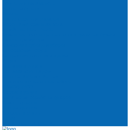
Помпы для налива воды
Чехлы на бутыли
Кулеры
Диспенсеры для стаканов
Морсы и минеральная вода
Хозяйственные товары
Бумажные полотенца, салфетки и туалетная бумага
Пакеты для мусора
Салфетки и губки для уборки
Одноразовая посуда
Канцелярия для офиса и дома
Услуги
Доставка и оплата
Доставка воды на дом
Корпоративным клиентам
Пригород и отдаленные районы
САМОВЫВОЗ
Сервис и услуги
Санитарная обработка кулеров
Ремонт кулеров
Аренда кулеров
Вопросы и ответы
Акции
Мобильное приложение