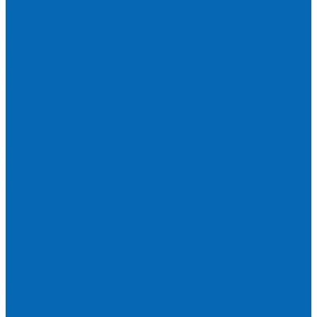
Чай
Кофе
К чаю (сахар, конфеты, печенье)
Сахар
Помпы и аксессуары
Бутылки для воды
Подставки для бутылей и ручки
Помпы для налива воды
Кулеры
Диспенсеры для стаканов
Морсы и минеральная вода
Хозяйственные товары
Бумажные полотенца, салфетки и туалетная бумага
Пакеты для мусора
Салфетки и губки для уборки
Одноразовая посуда
Канцелярия для офиса и дома
Услуги
Доставка и оплата
Доставка воды на дом
Корпоративным клиентам
Пригород и отдаленные районы
САМОВЫВОЗ
Сервис и услуги
Санитарная обработка кулеров