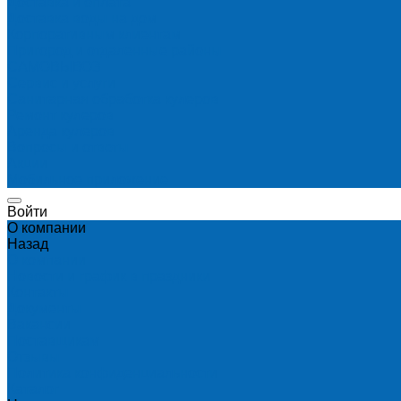
Доставка и оплата
Доставка воды на дом
Корпоративным клиентам
Пригород и отдаленные районы
САМОВЫВОЗ
Сервис и услуги
Санитарная обработка кулеров
Ремонт кулеров
Аренда кулеров
Вопросы и ответы
Акции
Мобильное приложение
Войти
О компании
Назад
О компании
Новости и график в праздники
Контакты
Документы
Вакансии
Поставщикам
Отзывы
Политика конфиденциальности
Каталог