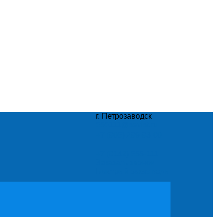
г. Петрозаводск
555111@sevist.ru
+7 (905) 299-93-00
+7 (8142) 555-111
Заказать звонок
Быстрый заказ воды