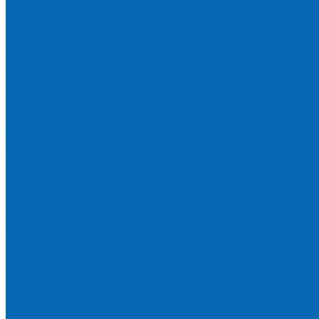
Отзывы
Политика конфиденциальности
Каталог
АКЦИИ
Подарочные сертификаты
Вода
Чай
Кофе
К чаю (сахар, конфеты, печенье)
Сахар
Помпы и аксессуары
Бутылки для воды
Подставки для бутылей и ручки
Помпы для налива воды
Чехлы на бутыли
Кулеры
Диспенсеры для стаканов
Морсы и минеральная вода
Хозяйственные товары
Бумажные полотенца, салфетки и туалетная бумага
Пакеты для мусора
Салфетки и губки для уборки
Одноразовая посуда
Канцелярия для офиса и дома
Услуги