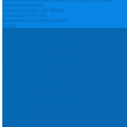
Пакеты для мусора
Салфетки и губки для уборки
Одноразовая посуда
Канцелярия для офиса и дома
Услуги
Доставка и оплата
Доставка воды на дом
Корпоративным клиентам
Пригород и отдаленные районы
САМОВЫВОЗ
Сервис и услуги
Санитарная обработка кулеров
Ремонт кулеров
Аренда кулеров
Вопросы и ответы
Акции
Мобильное приложение
...
О компании
Новости и график в праздники
Контакты
Документы
Вакансии
Поставщикам