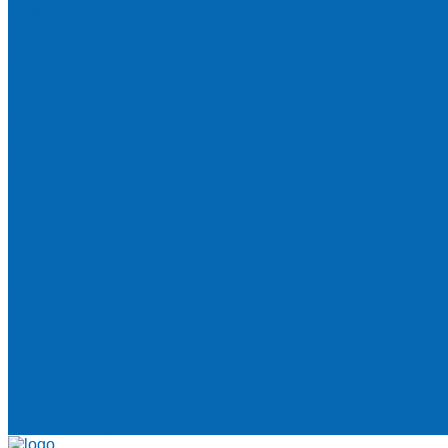
Помпы для налива воды
Чехлы на бутыли
Кулеры
Диспенсеры для стаканов
Морсы и минеральная вода
Хозяйственные товары
Бумажные полотенца, салфетки и туалетная бумага
Пакеты для мусора
Салфетки и губки для уборки
Одноразовая посуда
Канцелярия для офиса и дома
Услуги
Доставка и оплата
Доставка воды на дом
Корпоративным клиентам
Пригород и отдаленные районы
САМОВЫВОЗ
Сервис и услуги
Санитарная обработка кулеров
Ремонт кулеров
Аренда кулеров
Вопросы и ответы
Акции
Мобильное приложение