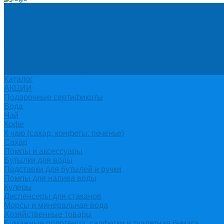
О компании
Новости и график в праздники
Контакты
Документы
Вакансии
Поставщикам
Отзывы
Политика конфиденциальности
Каталог
АКЦИИ
Подарочные сертификаты
Вода
Чай
Кофе
К чаю (сахар, конфеты, печенье)
Сахар
Помпы и аксессуары
Бутылки для воды
Подставки для бутылей и ручки
Помпы для налива воды
Кулеры
Диспенсеры для стаканов
Морсы и минеральная вода
Хозяйственные товары
Бумажные полотенца, салфетки и туалетная бумага