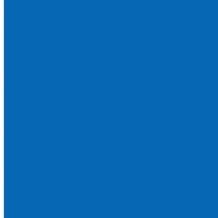
Ремонт кулеров
Аренда кулеров
Вопросы и ответы
Акции
Мобильное приложение
...
О компании
Новости и график в праздники
Контакты
Документы
Вакансии
Поставщикам
Отзывы
Политика конфиденциальности
Каталог
АКЦИИ
Подарочные сертификаты
Вода
Чай
Кофе
К чаю (сахар, конфеты, печенье)
Сахар
Помпы и аксессуары
Бутылки для воды
Подставки для бутылей и ручки