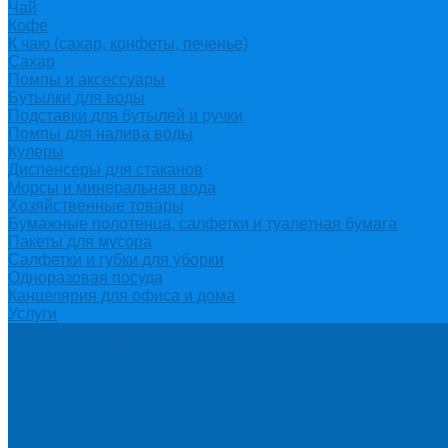
Чай
Кофе
К чаю (сахар, конфеты, печенье)
Сахар
Помпы и аксессуары
Бутылки для воды
Подставки для бутылей и ручки
Помпы для налива воды
Кулеры
Диспенсеры для стаканов
Морсы и минеральная вода
Хозяйственные товары
Бумажные полотенца, салфетки и туалетная бумага
Пакеты для мусора
Салфетки и губки для уборки
Одноразовая посуда
Канцелярия для офиса и дома
Услуги
Доставка и оплата
Доставка воды на дом
Корпоративным клиентам
Пригород и отдаленные районы
САМОВЫВОЗ
Сервис и услуги
Санитарная обработка кулеров