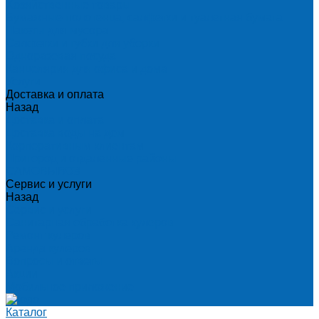
Хозяйственные товары
Бумажные полотенца, салфетки и туалетная бумага
Пакеты для мусора
Салфетки и губки для уборки
Одноразовая посуда
Канцелярия для офиса и дома
Услуги
Доставка и оплата
Назад
Доставка и оплата
Доставка воды на дом
Корпоративным клиентам
Пригород и отдаленные районы
САМОВЫВОЗ
Сервис и услуги
Назад
Сервис и услуги
Санитарная обработка кулеров
Ремонт кулеров
Аренда кулеров
Вопросы и ответы
Акции
Мобильное приложение
Каталог