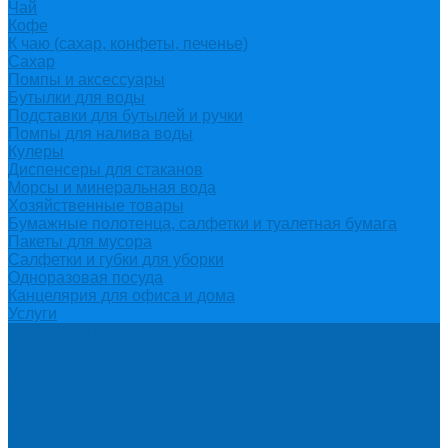
Чай
Кофе
К чаю (сахар, конфеты, печенье)
Сахар
Помпы и аксессуары
Бутылки для воды
Подставки для бутылей и ручки
Помпы для налива воды
Кулеры
Диспенсеры для стаканов
Морсы и минеральная вода
Хозяйственные товары
Бумажные полотенца, салфетки и туалетная бумага
Пакеты для мусора
Салфетки и губки для уборки
Одноразовая посуда
Канцелярия для офиса и дома
Услуги
Доставка и оплата
Доставка воды на дом
Корпоративным клиентам
Пригород и отдаленные районы
САМОВЫВОЗ
Сервис и услуги
Санитарная обработка кулеров