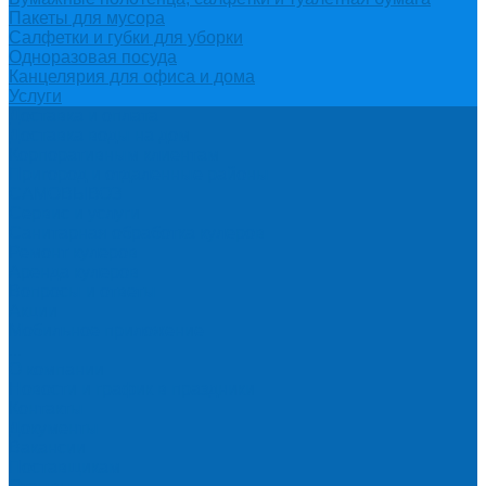
Пакеты для мусора
Салфетки и губки для уборки
Одноразовая посуда
Канцелярия для офиса и дома
Услуги
Доставка и оплата
Доставка воды на дом
Корпоративным клиентам
Пригород и отдаленные районы
САМОВЫВОЗ
Сервис и услуги
Санитарная обработка кулеров
Ремонт кулеров
Аренда кулеров
Вопросы и ответы
Акции
Мобильное приложение
...
О компании
Новости и график в праздники
Контакты
Документы
Вакансии
Поставщикам