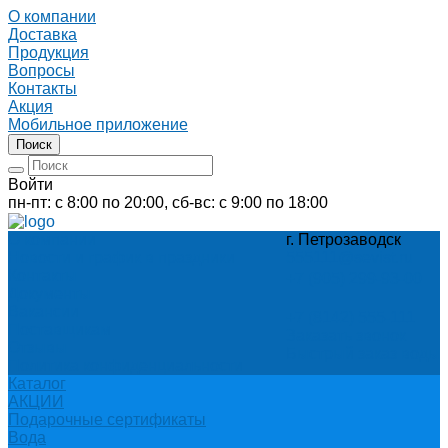
О компании
Доставка
Продукция
Вопросы
Контакты
Акция
Мобильное приложение
Поиск
Войти
пн-пт: с 8:00 по 20:00, сб-вс: с 9:00 по 18:00
О компании
г. Петрозаводск
Новости и график в праздники
555111@sevist.ru
Контакты
+7 (905) 299-93-00
Документы
Вакансии
+7 (8142) 555-111
Поставщикам
Заказать звонок
Отзывы
Быстрый заказ воды
Политика конфиденциальности
Каталог
АКЦИИ
Подарочные сертификаты
Вода