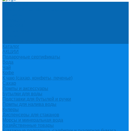
О компании
Новости и график в праздники
Контакты
Документы
Вакансии
Поставщикам
Отзывы
Политика конфиденциальности
Каталог
АКЦИИ
Подарочные сертификаты
Вода
Чай
Кофе
К чаю (сахар, конфеты, печенье)
Сахар
Помпы и аксессуары
Бутылки для воды
Подставки для бутылей и ручки
Помпы для налива воды
Кулеры
Диспенсеры для стаканов
Морсы и минеральная вода
Хозяйственные товары
Бумажные полотенца, салфетки и туалетная бумага