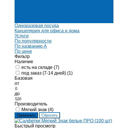
Бумажные полотенца, салфетки и туалетная
бумага
Пакеты для мусора
Салфетки и губки для уборки
Одноразовая посуда
Канцелярия для офиса и дома
Услуги
По популярности
По названию
A
По цене
Фильтр
Наличие
есть на складе (
7
)
под заказ (7-14 дней) (
1
)
Базовая
от
до
Производитель
Мягкий знак (
4
)
Быстрый просмотр