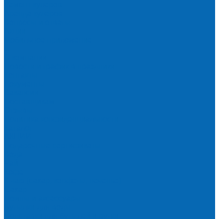
Ремонт кулеров
Аренда кулеров
Вопросы и ответы
Акции
Мобильное приложение
...
О компании
Новости и график в праздники
Контакты
Документы
Вакансии
Поставщикам
Отзывы
Политика конфиденциальности
Каталог
АКЦИИ
Подарочные сертификаты
Вода
Чай
Кофе
К чаю (сахар, конфеты, печенье)
Сахар
Помпы и аксессуары
Бутылки для воды
Подставки для бутылей и ручки