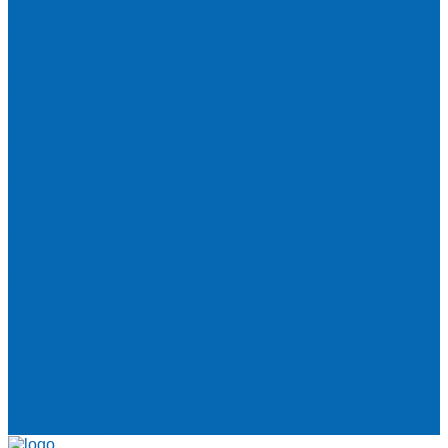
Помпы для налива воды
Чехлы на бутыли
Кулеры
Диспенсеры для стаканов
Морсы и минеральная вода
Хозяйственные товары
Бумажные полотенца, салфетки и туалетная бумага
Пакеты для мусора
Салфетки и губки для уборки
Одноразовая посуда
Канцелярия для офиса и дома
Услуги
Доставка и оплата
Доставка воды на дом
Корпоративным клиентам
Пригород и отдаленные районы
САМОВЫВОЗ
Сервис и услуги
Санитарная обработка кулеров
Ремонт кулеров
Аренда кулеров
Вопросы и ответы
Акции
Мобильное приложение