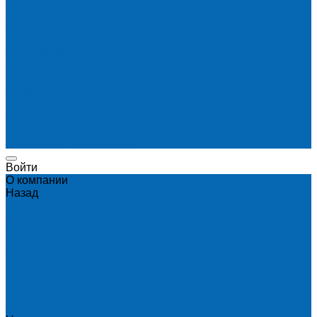
Доставка и оплата
Доставка воды на дом
Корпоративным клиентам
Пригород и отдаленные районы
САМОВЫВОЗ
Сервис и услуги
Санитарная обработка кулеров
Ремонт кулеров
Аренда кулеров
Вопросы и ответы
Акции
Мобильное приложение
Войти
О компании
Назад
О компании
Новости и график в праздники
Контакты
Документы
Вакансии
Поставщикам
Отзывы
Политика конфиденциальности
Каталог