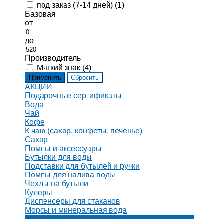
под заказ (7-14 дней) (
1
)
Базовая
от
до
Производитель
Мягкий знак (
4
)
АКЦИИ
Подарочные сертификаты
Вода
Чай
Кофе
К чаю (сахар, конфеты, печенье)
Сахар
Помпы и аксессуары
Бутылки для воды
Подставки для бутылей и ручки
Помпы для налива воды
Чехлы на бутыли
Кулеры
Диспенсеры для стаканов
Морсы и минеральная вода
Хозяйственные товары