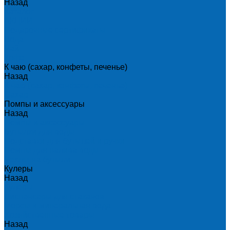
Назад
Каталог
АКЦИИ
Подарочные сертификаты
Вода
Чай
Кофе
К чаю (сахар, конфеты, печенье)
Назад
К чаю (сахар, конфеты, печенье)
Сахар
Помпы и аксессуары
Назад
Помпы и аксессуары
Бутылки для воды
Подставки для бутылей и ручки
Помпы для налива воды
Чехлы на бутыли
Кулеры
Назад
Кулеры
Диспенсеры для стаканов
Морсы и минеральная вода
Хозяйственные товары
Назад