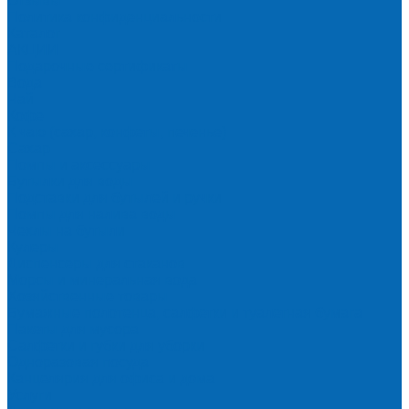
Отзывы
Политика конфиденциальности
Каталог
АКЦИИ
Подарочные сертификаты
Вода
Чай
Кофе
К чаю (сахар, конфеты, печенье)
Сахар
Помпы и аксессуары
Бутылки для воды
Подставки для бутылей и ручки
Помпы для налива воды
Чехлы на бутыли
Кулеры
Диспенсеры для стаканов
Морсы и минеральная вода
Хозяйственные товары
Бумажные полотенца, салфетки и туалетная бумага
Пакеты для мусора
Салфетки и губки для уборки
Одноразовая посуда
Канцелярия для офиса и дома
Услуги