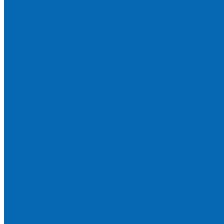
Чай
Кофе
К чаю (сахар, конфеты, печенье)
Сахар
Помпы и аксессуары
Бутылки для воды
Подставки для бутылей и ручки
Помпы для налива воды
Кулеры
Диспенсеры для стаканов
Морсы и минеральная вода
Хозяйственные товары
Бумажные полотенца, салфетки и туалетная бумага
Пакеты для мусора
Салфетки и губки для уборки
Одноразовая посуда
Канцелярия для офиса и дома
Услуги
Доставка и оплата
Доставка воды на дом
Корпоративным клиентам
Пригород и отдаленные районы
САМОВЫВОЗ
Сервис и услуги
Санитарная обработка кулеров