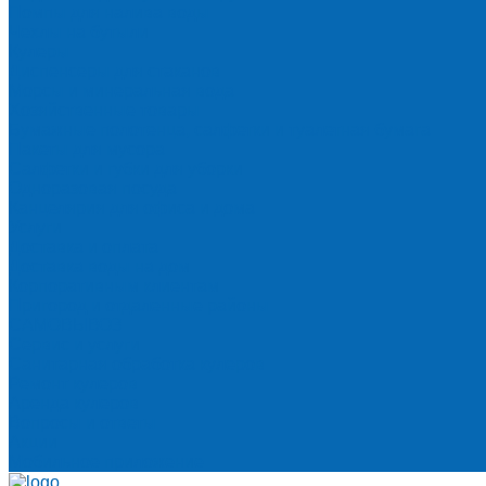
Помпы для налива воды
Чехлы на бутыли
Кулеры
Диспенсеры для стаканов
Морсы и минеральная вода
Хозяйственные товары
Бумажные полотенца, салфетки и туалетная бумага
Пакеты для мусора
Салфетки и губки для уборки
Одноразовая посуда
Канцелярия для офиса и дома
Услуги
Доставка и оплата
Доставка воды на дом
Корпоративным клиентам
Пригород и отдаленные районы
САМОВЫВОЗ
Сервис и услуги
Санитарная обработка кулеров
Ремонт кулеров
Аренда кулеров
Вопросы и ответы
Акции
Мобильное приложение