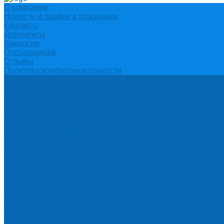
О компании
Новости и график в праздники
Контакты
Документы
Вакансии
Поставщикам
Отзывы
Политика конфиденциальности
Каталог
АКЦИИ
Подарочные сертификаты
Вода
Чай
Кофе
К чаю (сахар, конфеты, печенье)
Сахар
Помпы и аксессуары
Бутылки для воды
Подставки для бутылей и ручки
Помпы для налива воды
Кулеры
Диспенсеры для стаканов
Морсы и минеральная вода
Хозяйственные товары
Бумажные полотенца, салфетки и туалетная бумага