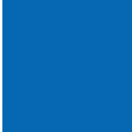
Отзывы
Политика конфиденциальности
Каталог
АКЦИИ
Подарочные сертификаты
Вода
Чай
Кофе
К чаю (сахар, конфеты, печенье)
Сахар
Помпы и аксессуары
Бутылки для воды
Подставки для бутылей и ручки
Помпы для налива воды
Чехлы на бутыли
Кулеры
Диспенсеры для стаканов
Морсы и минеральная вода
Хозяйственные товары
Бумажные полотенца, салфетки и туалетная бумага
Пакеты для мусора
Салфетки и губки для уборки
Одноразовая посуда
Канцелярия для офиса и дома
Услуги