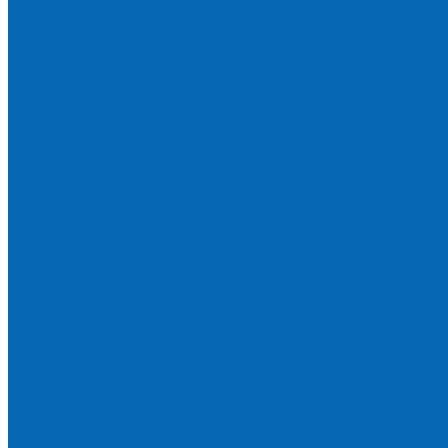
Пакеты для мусора
Салфетки и губки для уборки
Одноразовая посуда
Канцелярия для офиса и дома
Услуги
Доставка и оплата
Доставка воды на дом
Корпоративным клиентам
Пригород и отдаленные районы
САМОВЫВОЗ
Сервис и услуги
Санитарная обработка кулеров
Ремонт кулеров
Аренда кулеров
Вопросы и ответы
Акции
Мобильное приложение
...
О компании
Новости и график в праздники
Контакты
Документы
Вакансии
Поставщикам