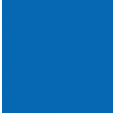
Ремонт кулеров
Аренда кулеров
Вопросы и ответы
Акции
Мобильное приложение
...
О компании
Новости и график в праздники
Контакты
Документы
Вакансии
Поставщикам
Отзывы
Политика конфиденциальности
Каталог
АКЦИИ
Подарочные сертификаты
Вода
Чай
Кофе
К чаю (сахар, конфеты, печенье)
Сахар
Помпы и аксессуары
Бутылки для воды
Подставки для бутылей и ручки