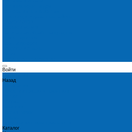
Доставка и оплата
Доставка воды на дом
Корпоративным клиентам
Пригород и отдаленные районы
САМОВЫВОЗ
Сервис и услуги
Санитарная обработка кулеров
Ремонт кулеров
Аренда кулеров
Вопросы и ответы
Акции
Мобильное приложение
Войти
О компании
Назад
О компании
Новости и график в праздники
Контакты
Документы
Вакансии
Поставщикам
Отзывы
Политика конфиденциальности
Каталог