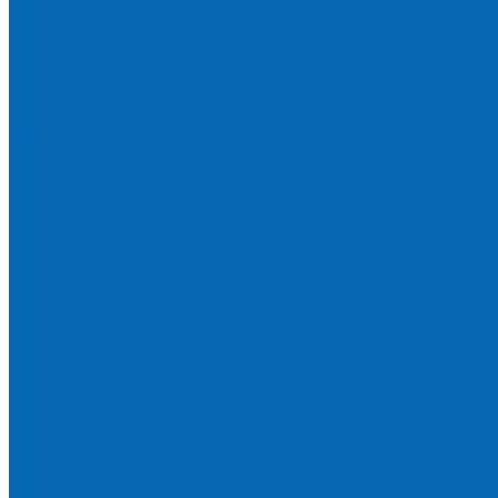
Чай
Кофе
К чаю (сахар, конфеты, печенье)
Сахар
Помпы и аксессуары
Бутылки для воды
Подставки для бутылей и ручки
Помпы для налива воды
Кулеры
Диспенсеры для стаканов
Морсы и минеральная вода
Хозяйственные товары
Бумажные полотенца, салфетки и туалетная бумага
Пакеты для мусора
Салфетки и губки для уборки
Одноразовая посуда
Канцелярия для офиса и дома
Услуги
Доставка и оплата
Доставка воды на дом
Корпоративным клиентам
Пригород и отдаленные районы
САМОВЫВОЗ
Сервис и услуги
Санитарная обработка кулеров