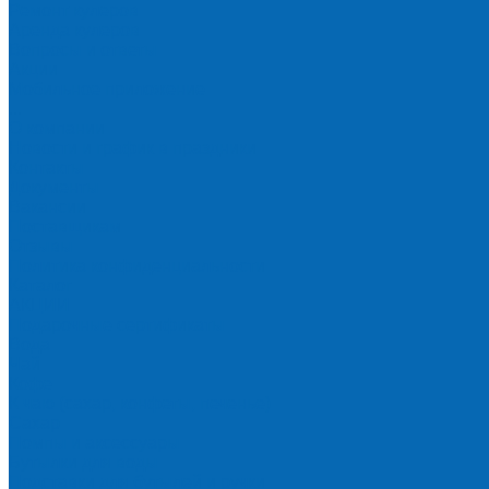
Ремонт кулеров
Аренда кулеров
Вопросы и ответы
Акции
Мобильное приложение
...
О компании
Новости и график в праздники
Контакты
Документы
Вакансии
Поставщикам
Отзывы
Политика конфиденциальности
Каталог
АКЦИИ
Подарочные сертификаты
Вода
Чай
Кофе
К чаю (сахар, конфеты, печенье)
Сахар
Помпы и аксессуары
Бутылки для воды
Подставки для бутылей и ручки