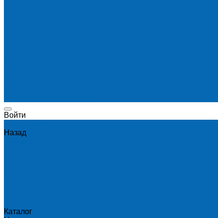
Доставка и оплата
Доставка воды на дом
Корпоративным клиентам
Пригород и отдаленные районы
САМОВЫВОЗ
Сервис и услуги
Санитарная обработка кулеров
Ремонт кулеров
Аренда кулеров
Вопросы и ответы
Акции
Мобильное приложение
Войти
О компании
Назад
О компании
Новости и график в праздники
Контакты
Документы
Вакансии
Поставщикам
Отзывы
Политика конфиденциальности
Каталог