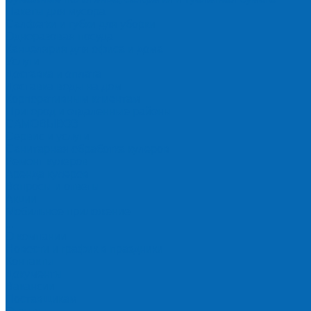
Пакеты для мусора
Салфетки и губки для уборки
Одноразовая посуда
Канцелярия для офиса и дома
Услуги
Доставка и оплата
Доставка воды на дом
Корпоративным клиентам
Пригород и отдаленные районы
САМОВЫВОЗ
Сервис и услуги
Санитарная обработка кулеров
Ремонт кулеров
Аренда кулеров
Вопросы и ответы
Акции
Мобильное приложение
...
О компании
Новости и график в праздники
Контакты
Документы
Вакансии
Поставщикам