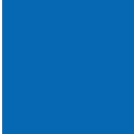
Отзывы
Политика конфиденциальности
Каталог
АКЦИИ
Подарочные сертификаты
Вода
Чай
Кофе
К чаю (сахар, конфеты, печенье)
Сахар
Помпы и аксессуары
Бутылки для воды
Подставки для бутылей и ручки
Помпы для налива воды
Чехлы на бутыли
Кулеры
Диспенсеры для стаканов
Морсы и минеральная вода
Хозяйственные товары
Бумажные полотенца, салфетки и туалетная бумага
Пакеты для мусора
Салфетки и губки для уборки
Одноразовая посуда
Канцелярия для офиса и дома
Услуги