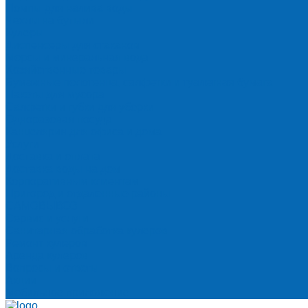
Помпы для налива воды
Чехлы на бутыли
Кулеры
Диспенсеры для стаканов
Морсы и минеральная вода
Хозяйственные товары
Бумажные полотенца, салфетки и туалетная бумага
Пакеты для мусора
Салфетки и губки для уборки
Одноразовая посуда
Канцелярия для офиса и дома
Услуги
Доставка и оплата
Доставка воды на дом
Корпоративным клиентам
Пригород и отдаленные районы
САМОВЫВОЗ
Сервис и услуги
Санитарная обработка кулеров
Ремонт кулеров
Аренда кулеров
Вопросы и ответы
Акции
Мобильное приложение