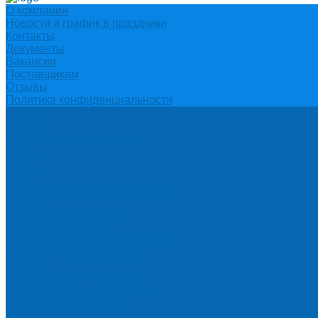
О компании
Новости и график в праздники
Контакты
Документы
Вакансии
Поставщикам
Отзывы
Политика конфиденциальности
Каталог
АКЦИИ
Подарочные сертификаты
Вода
Чай
Кофе
К чаю (сахар, конфеты, печенье)
Сахар
Помпы и аксессуары
Бутылки для воды
Подставки для бутылей и ручки
Помпы для налива воды
Кулеры
Диспенсеры для стаканов
Морсы и минеральная вода
Хозяйственные товары
Бумажные полотенца, салфетки и туалетная бумага