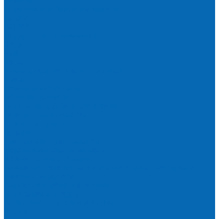
Отзывы
Политика конфиденциальности
Каталог
АКЦИИ
Подарочные сертификаты
Вода
Чай
Кофе
К чаю (сахар, конфеты, печенье)
Сахар
Помпы и аксессуары
Бутылки для воды
Подставки для бутылей и ручки
Помпы для налива воды
Чехлы на бутыли
Кулеры
Диспенсеры для стаканов
Морсы и минеральная вода
Хозяйственные товары
Бумажные полотенца, салфетки и туалетная бумага
Пакеты для мусора
Салфетки и губки для уборки
Одноразовая посуда
Канцелярия для офиса и дома
Услуги