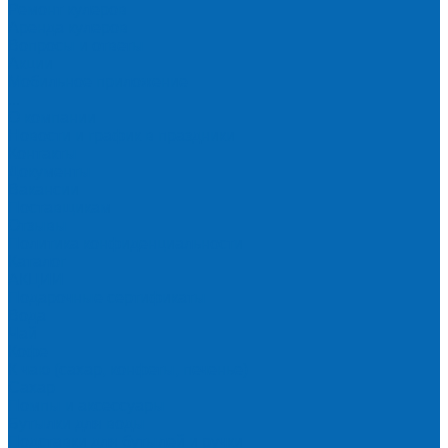
Ремонт кулеров
Аренда кулеров
Вопросы и ответы
Акции
Мобильное приложение
...
О компании
Новости и график в праздники
Контакты
Документы
Вакансии
Поставщикам
Отзывы
Политика конфиденциальности
Каталог
АКЦИИ
Подарочные сертификаты
Вода
Чай
Кофе
К чаю (сахар, конфеты, печенье)
Сахар
Помпы и аксессуары
Бутылки для воды
Подставки для бутылей и ручки