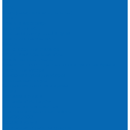
Чай
Кофе
К чаю (сахар, конфеты, печенье)
Сахар
Помпы и аксессуары
Бутылки для воды
Подставки для бутылей и ручки
Помпы для налива воды
Кулеры
Диспенсеры для стаканов
Морсы и минеральная вода
Хозяйственные товары
Бумажные полотенца, салфетки и туалетная бумага
Пакеты для мусора
Салфетки и губки для уборки
Одноразовая посуда
Канцелярия для офиса и дома
Услуги
Доставка и оплата
Доставка воды на дом
Корпоративным клиентам
Пригород и отдаленные районы
САМОВЫВОЗ
Сервис и услуги
Санитарная обработка кулеров