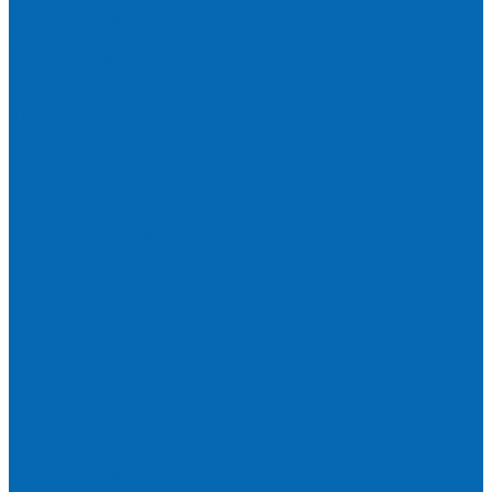
Пакеты для мусора
Салфетки и губки для уборки
Одноразовая посуда
Канцелярия для офиса и дома
Услуги
Доставка и оплата
Доставка воды на дом
Корпоративным клиентам
Пригород и отдаленные районы
САМОВЫВОЗ
Сервис и услуги
Санитарная обработка кулеров
Ремонт кулеров
Аренда кулеров
Вопросы и ответы
Акции
Мобильное приложение
...
О компании
Новости и график в праздники
Контакты
Документы
Вакансии
Поставщикам