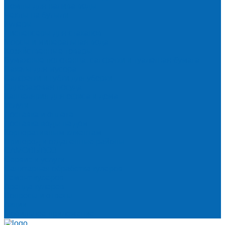
Помпы для налива воды
Чехлы на бутыли
Кулеры
Диспенсеры для стаканов
Морсы и минеральная вода
Хозяйственные товары
Бумажные полотенца, салфетки и туалетная бумага
Пакеты для мусора
Салфетки и губки для уборки
Одноразовая посуда
Канцелярия для офиса и дома
Услуги
Доставка и оплата
Доставка воды на дом
Корпоративным клиентам
Пригород и отдаленные районы
САМОВЫВОЗ
Сервис и услуги
Санитарная обработка кулеров
Ремонт кулеров
Аренда кулеров
Вопросы и ответы
Акции
Мобильное приложение