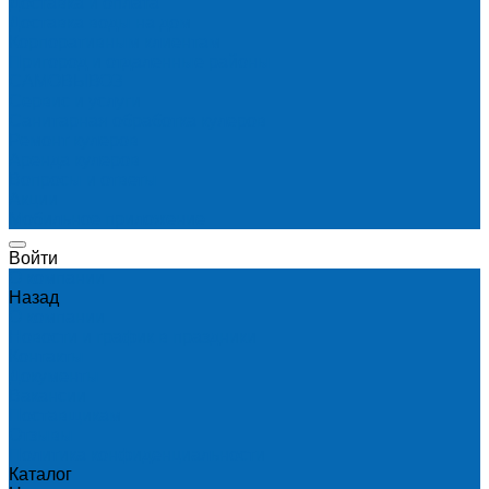
Доставка и оплата
Доставка воды на дом
Корпоративным клиентам
Пригород и отдаленные районы
САМОВЫВОЗ
Сервис и услуги
Санитарная обработка кулеров
Ремонт кулеров
Аренда кулеров
Вопросы и ответы
Акции
Мобильное приложение
Войти
О компании
Назад
О компании
Новости и график в праздники
Контакты
Документы
Вакансии
Поставщикам
Отзывы
Политика конфиденциальности
Каталог