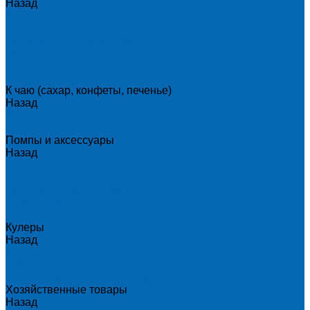
Назад
Каталог
АКЦИИ
Подарочные сертификаты
Вода
Чай
Кофе
К чаю (сахар, конфеты, печенье)
Назад
К чаю (сахар, конфеты, печенье)
Сахар
Помпы и аксессуары
Назад
Помпы и аксессуары
Бутылки для воды
Подставки для бутылей и ручки
Помпы для налива воды
Чехлы на бутыли
Кулеры
Назад
Кулеры
Диспенсеры для стаканов
Морсы и минеральная вода
Хозяйственные товары
Назад