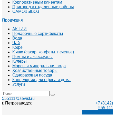
Корпоративным клиентам
Пригород и отдаленные районы
САМОВЫВОЗ
Продукция
АКЦИИ
Подарочные сертификаты
Вода
Чай
Кофе
К чаю (сахар, конфеты, печенье)
Помпы и аксессуары
Кулеры
Морсы и минеральная вода
Хозяйственные товары
Одноразовая посуда
Канцелярия для офиса и дома
Услуги
555111@sevist.ru
г. Петрозаводск
+7 (8142)
555-111
Заказать звонок