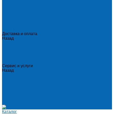
Хозяйственные товары
Бумажные полотенца, салфетки и туалетная бумага
Пакеты для мусора
Салфетки и губки для уборки
Одноразовая посуда
Канцелярия для офиса и дома
Услуги
Доставка и оплата
Назад
Доставка и оплата
Доставка воды на дом
Корпоративным клиентам
Пригород и отдаленные районы
САМОВЫВОЗ
Сервис и услуги
Назад
Сервис и услуги
Санитарная обработка кулеров
Ремонт кулеров
Аренда кулеров
Вопросы и ответы
Акции
Мобильное приложение
Каталог