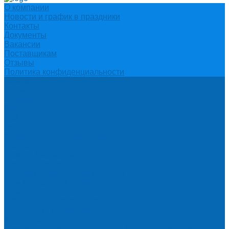
О компании
Новости и график в праздники
Контакты
Документы
Вакансии
Поставщикам
Отзывы
Политика конфиденциальности
Каталог
АКЦИИ
Подарочные сертификаты
Вода
Чай
Кофе
К чаю (сахар, конфеты, печенье)
Сахар
Помпы и аксессуары
Бутылки для воды
Подставки для бутылей и ручки
Помпы для налива воды
Кулеры
Диспенсеры для стаканов
Морсы и минеральная вода
Хозяйственные товары
Бумажные полотенца, салфетки и туалетная бумага